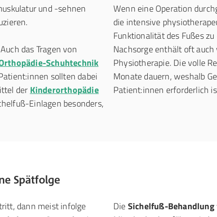
muskulatur und -sehnen
Wenn eine Operation durch
uzieren.
die intensive physiotherap
Funktionalität des Fußes zu
Auch das Tragen von
Nachsorge enthält oft auch
Orthopädie-Schuhtechnik
Physiotherapie. Die volle R
Patient:innen sollten dabei
Monate dauern, weshalb Ged
ittel der
Kinderorthopädie
Patient:innen erforderlich is
ichelfuß-Einlagen besonders,
ne Spätfolge
itt, dann meist infolge
Die
Sichelfuß-Behandlung