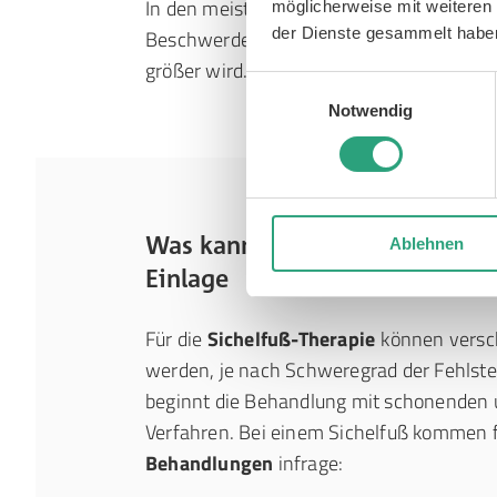
In den meisten Fällen verursachen Sichel
möglicherweise mit weiteren
der Dienste gesammelt habe
Beschwerden und
korrigieren sich sogar
größer wird. Jedoch kann sich der gekrü
Einwilligungsauswahl
Notwendig
Was kann man gegen einen Sich
Ablehnen
Einlage
Für die
Sichelfuß-Therapie
können versch
werden, je nach Schweregrad der Fehlste
beginnt die Behandlung mit schonenden 
Verfahren. Bei einem Sichelfuß kommen 
Behandlungen
infrage: