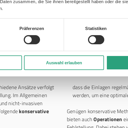
füße keine oder nur geringe
 Daten zusammen, die Sie ihnen bereitgestellt haben oder die s
einnehmen.
n.
 von allein
, wenn das Kind
mmte Fuß auch durch
Präferenzen
Statistiken
elfuß tun? Sichelfuß Behandlung – von OP 
Auswahl erlauben
iedene Ansätze verfolgt
dass die Einlagen regelm
llung. Im Allgemeinen
werden, um eine optimale
und nicht-invasiven
folgende
konservative
Genügen konservative Metho
bieten auch
Operationen
ei
Fehlstellung. Dabei stehen