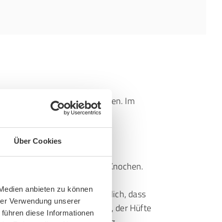
e Symptome bemerkbar machen. Im
e Beschwerden:
 in Bewegung,
Über Cookies
d
ußes sowie an Muskeln oder Knochen.
 Medien anbieten zu können
wierigkeiten ist es auch möglich, dass
hrer Verwendung unserer
llen auftreten, etwa im Knie, der Hüfte
 führen diese Informationen
nn Betroffene eine Fehlhaltung