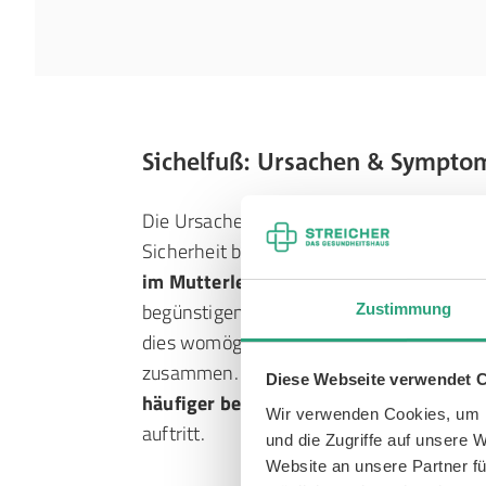
Sichelfuß: Ursachen & Sympto
Die Ursache des Sichelfußes bei Kindern is
Sicherheit bekannt. Man geht jedoch dav
im Mutterleib
sowie die Lage des Kindes
begünstigen. Bildet sich der Sichelfuß er
Zustimmung
dies womöglich mit einem häufigen Schla
zusammen. Zudem kann beobachtet werde
Diese Webseite verwendet 
häufiger bei Erstgeburten, Zwillingsg
Wir verwenden Cookies, um I
auftritt.
und die Zugriffe auf unsere 
Website an unsere Partner fü