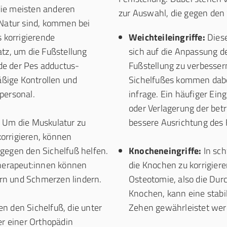
ie meisten anderen
zur Auswahl, die gegen den 
Natur sind, kommen bei
 korrigierende
Weichteileingriffe:
Diese
tz, um die Fußstellung
sich auf die Anpassung d
ode der Pes adductus-
Fußstellung zu verbesse
äßige Kontrollen und
Sichelfußes kommen dabe
personal.
infrage. Ein häufiger Eing
oder Verlagerung der bet
Um die Muskulatur zu
bessere Ausrichtung des 
korrigieren, können
egen den Sichelfuß helfen.
Knocheneingriffe:
In sch
herapeut:innen können
die Knochen zu korrigier
ern und Schmerzen lindern.
Osteotomie, also die Du
Knochen, kann eine stabi
n den Sichelfuß, die unter
Zehen gewährleistet wer
r einer Orthopädin