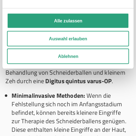
Wann muss Schneiderballen operiert
werden? Schneiderballen-OPs im
Alle zulassen
Überblick
Auswahl erlauben
Reichen konservative Methoden nicht aus oder
ist die Fußfehlstellung besonders stark
Ablehnen
ausgeprägt, raten Ärzt*innen oft zu einer
Behandlung von Schneiderballen und kleinem
Zeh durch eine
Digitus quintus varus-OP
.
Minimalinvasive Methoden:
Wenn die
Fehlstellung sich noch im Anfangsstadium
befindet, können bereits kleinere Eingriffe
zur Therapie des Schneiderballens genügen.
Diese enthalten kleine Eingriffe an der Haut,