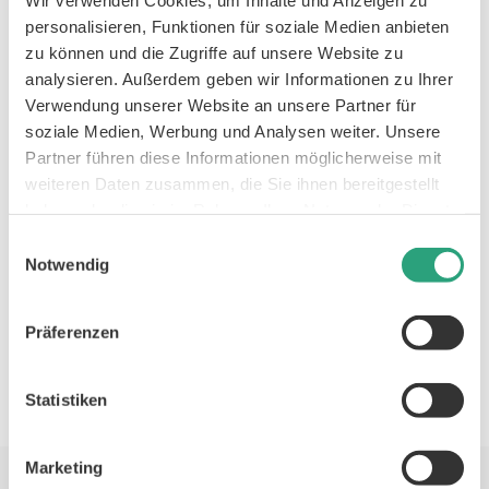
unterstützt und die Beweglichkeit verbessert.
personalisieren, Funktionen für soziale Medien anbieten
Zudem unterstützt das Tapen des kleinen
zu können und die Zugriffe auf unsere Website zu
Zehs bei einem Schneiderballen die Heilung
analysieren. Außerdem geben wir Informationen zu Ihrer
Verwendung unserer Website an unsere Partner für
von Rötungen, Hühneraugen oder
soziale Medien, Werbung und Analysen weiter. Unsere
Entzündungen.
Partner führen diese Informationen möglicherweise mit
Fußgymnastik:
Zuletzt können auch
weiteren Daten zusammen, die Sie ihnen bereitgestellt
Übungen aus der Fußgymnastik
haben oder die sie im Rahmen Ihrer Nutzung der Dienste
weiterhelfen, um den Schneiderballen und
gesammelt haben.
Einwilligungsauswahl
den kleinen Zeh zu behandeln. Diese können
Notwendig
entweder selbst durchgeführt werden oder
im Rahmen einer professionellen
Präferenzen
Physiotherapie erlernt werden.
Statistiken
Marketing