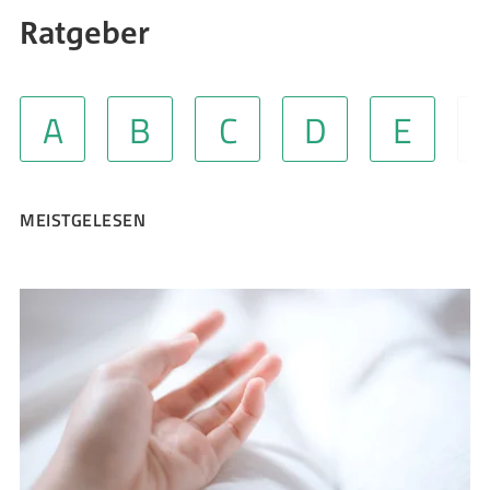
Ratgeber
A
B
C
D
E
MEISTGELESEN