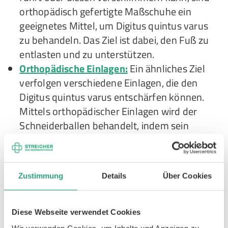
orthopädisch gefertigte Maßschuhe ein
geeignetes Mittel, um Digitus quintus varus
zu behandeln. Das Ziel ist dabei, den Fuß zu
entlasten und zu unterstützen.
Orthopädische Einlagen:
Ein ähnliches Ziel
verfolgen verschiedene Einlagen, die den
Digitus quintus varus entschärfen können.
Mittels orthopädischer Einlagen wird der
Schneiderballen behandelt, indem sein
Längs- und Quergewölbe unterstützt wird.
Schneiderballen tapen:
Wer den
Schneiderballen ohne OP behandeln will,
Zustimmung
Details
Über Cookies
kann auch selbst tätig werden und den
Digitus quintus varus tapen. Tape ist ein
beliebtes Hausmittel gegen den
Diese Webseite verwendet Cookies
Schneiderballen, da es die Gelenkfunktion
Wir verwenden Cookies, um Inhalte und Anzeigen zu