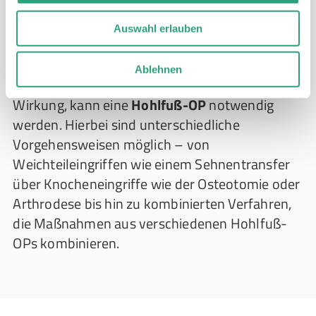
nichtsteroidale Antirheumatika (NSAR) oder
andere Schmerzmittel eingesetzt werden, um
Auswahl erlauben
die Beschwerden zu lindern.
Ablehnen
Zeigen konservative Maßnahmen keine
Wirkung, kann eine
Hohlfuß-OP
notwendig
werden. Hierbei sind unterschiedliche
Vorgehensweisen möglich – von
Weichteileingriffen wie einem Sehnentransfer
über Knocheneingriffe wie der Osteotomie oder
Arthrodese bis hin zu kombinierten Verfahren,
die Maßnahmen aus verschiedenen Hohlfuß-
OPs kombinieren.