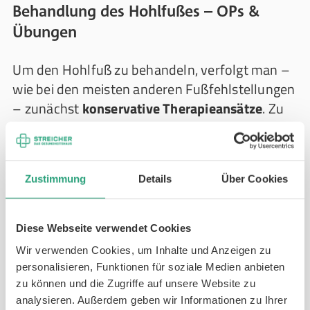
Behandlung des Hohlfußes – OPs &
Übungen
Um den Hohlfuß zu behandeln, verfolgt man –
wie bei den meisten anderen Fußfehlstellungen
– zunächst
konservative Therapieansätze
. Zu
diesen gehören unter anderem:
Orthopädische Einlagen
: Individuell
angepasste Hohlfuß-Einlagen für die Schuhe
Zustimmung
Details
Über Cookies
stützen den Fuß im Alltag und unterwegs. Die
Weichpolstereinlagen
von Seeger und
Diese Webseite verwendet Cookies
andere Einlegesohlen sind bei einem Hohlfuß
Wir verwenden Cookies, um Inhalte und Anzeigen zu
zudem sinnvoll, um den Druck gleichmäßig
personalisieren, Funktionen für soziale Medien anbieten
zu verteilen, wodurch die Einlagen auch
zu können und die Zugriffe auf unsere Website zu
Druckstellen reduzieren, die der Hohlfuß
analysieren. Außerdem geben wir Informationen zu Ihrer