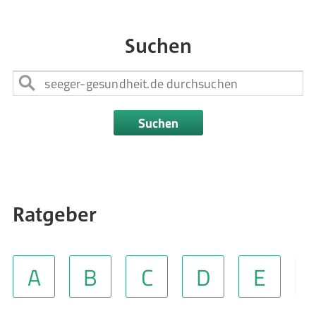
Suchen
Suchen
Ratgeber
A
B
C
D
E