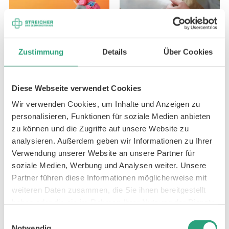
Kompressionsstrumpf
Kompressionstherapi
Zustimmung
Details
Über Cookies
waschen
Diese Webseite verwendet Cookies
Wir verwenden Cookies, um Inhalte und Anzeigen zu
personalisieren, Funktionen für soziale Medien anbieten
zu können und die Zugriffe auf unsere Website zu
Krallenzehen
Kreuzbandriss
analysieren. Außerdem geben wir Informationen zu Ihrer
Verwendung unserer Website an unsere Partner für
soziale Medien, Werbung und Analysen weiter. Unsere
Partner führen diese Informationen möglicherweise mit
weiteren Daten zusammen, die Sie ihnen bereitgestellt
haben oder die sie im Rahmen Ihrer Nutzung der Dienste
gesammelt haben.
Einwilligungsauswahl
Kubitaltunnelsyndrom
Notwendig