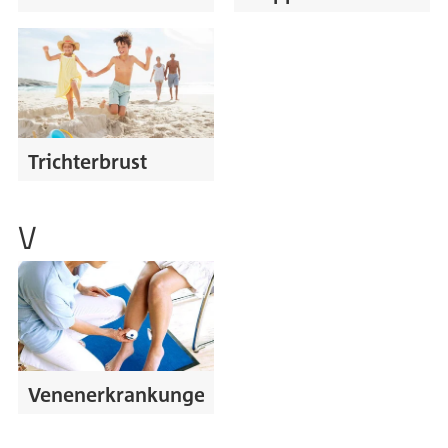
Trichterbrust
V
Venenerkrankungen