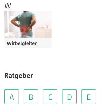
W
Wirbelgleiten
Ratgeber
A
B
C
D
E