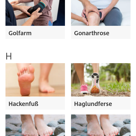
Golfarm
Gonarthrose
H
Hackenfuß
Haglundferse