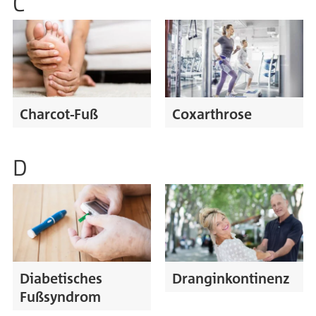
C
Charcot-Fuß
Coxarthrose
D
Diabetisches
Dranginkontinenz
Fußsyndrom