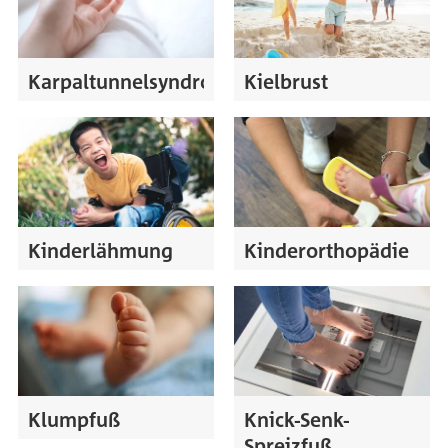
Karpaltunnelsyndrom
Kielbrust
Kinderlähmung
Kinderorthopädie
Klumpfuß
Knick-Senk-
Spreizfuß