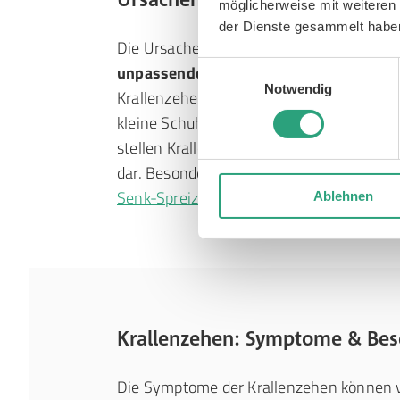
möglicherweise mit weiteren
der Dienste gesammelt habe
Die Ursache der Krallenzehen besteht in v
Einwilligungsauswahl
unpassendem Schuhwerk
: Ebenso wie 
Notwendig
Krallenzehen erworben werden, vor allem
kleine Schuhe, die den Zehen nicht genü
stellen Krallenzehen auch oft die
Folge a
dar. Besonders häufige Ursache für Krall
Senk-Spreizfuß
mit einer
Hallux valgus
-F
Ablehnen
Krallenzehen: Symptome & Be
Die Symptome der Krallenzehen können v