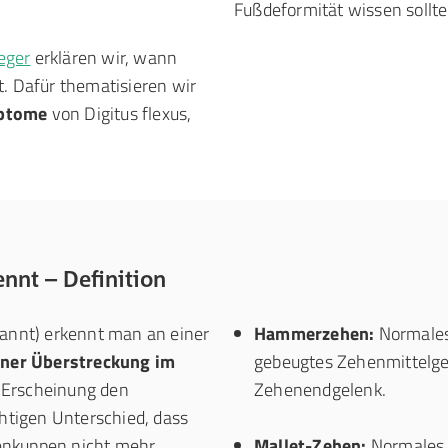
Fußdeformität wissen sollte
eger
erklären wir, wann
t. Dafür thematisieren wir
mptome
von Digitus flexus,
nt – Definition
nannt) erkennt man an einer
Hammerzehen:
Normales
ner Überstreckung im
gebeugtes Zehenmittelge
d Erscheinung den
Zehenendgelenk.
tigen Unterschied, dass
enkuppen nicht mehr
Mallet-Zehen:
Normales 