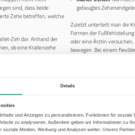
gen sind, dass beide
gebeugtes Zehenendgele
ierte Zehe betreffen, welche
Zuletzt unterteilt man die K
Formen der Fußfehlstellung
allet-Zeh dar. Anhand der
oder eine Ärztin versuchen,
nen, ob eine Krallenzehe
bewegen. Bei einem flexiblen
orliegt:
Krallenzeh hingegen zeichne
Gelenks aus, wodurch sich 
ndgelenk, gebeugtes
mehr vollständig strecken lä
Details
Cookies
nhalte und Anzeigen zu personalisieren, Funktionen für soziale
Website zu analysieren. Außerdem geben wir Informationen zu I
r soziale Medien, Werbung und Analysen weiter. Unsere Partner