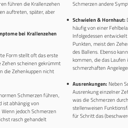
eren führen die Krallenzehen
Schmerzen andere Sympto
n auftreten, später, aber
Schwielen & Hornhaut:
D
häufig von einer Fehlbel
mptome bei Krallenzehen
Infolgedessen entwickelt
Punkten, meist den Zehe
des Ballens. Ebenso kann
e Form stellt oft das erste
kommen, die das Laufen 
Die Zehen scheinen gekrümmt
schmerzhaften Angelege
en die Zehenkuppen nicht
Ausrenkungen:
Neben Sc
Ausrenkung einzelner Ze
enormen Schmerzen führen,
was die Schmerzen durch 
d ist abhängig von
stellenweisen Funktionsfä
t. Wenn jedoch Schmerzen
für Schritt das (beschwe
lichst rasch gehandelt